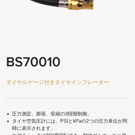
ステアリングとサスペンションツール
ブレーキシステムツール
ホイールとチェーンツール
一般サービスツール
ツールコンボ
BS70010
会社概要
代理店
ダイヤルゲージ付きタイヤインフレーター
最新ニュース
お問い合わせ
圧力測定、膨張、収縮の3段階制御。
タイヤ空気圧計には、PSIとkPaの2つの圧力単位が同
時に表示されます。