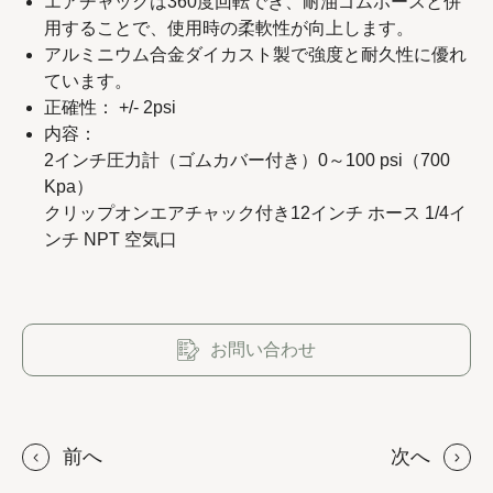
エアチャックは360度回転でき、耐油ゴムホースと併
用することで、使用時の柔軟性が向上します。
アルミニウム合金ダイカスト製で強度と耐久性に優れ
ています。
Copyright 2023 APO TOOL INTERNATIONAL LTD. All
正確性： +/- 2psi
内容：
rights reserved.
2インチ圧力計（ゴムカバー付き）0～100 psi（700
Kpa）
クリップオンエアチャック付き12インチ ホース 1/4イ
ンチ NPT 空気口
お問い合わせ
前へ
次へ