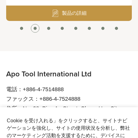
製品の詳細
Apo Tool International Ltd
電話：+886-4-7514888
ファックス：+886-4-7524888
住所：No. 38, Ping An Street, Chang Hua City,
Chang Hua County, 500015 Taiwan
Cookie を受け入れる」をクリックすると、サイトナビ
電子メール：service@bikeservice.com.tw
ゲーションを強化し、サイトの使用状況を分析し、弊社
のマーケティング活動を支援するために、デバイスに