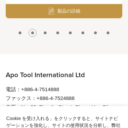
製品の詳細
Apo Tool International Ltd
電話：+886-4-7514888
ファックス：+886-4-7524888
住所：No. 38, Ping An Street, Chang Hua City,
Chang Hua County, 500015 Taiwan
Cookie を受け入れる」をクリックすると、サイトナビ
電子メール：service@bikeservice.com.tw
ゲーションを強化し、サイトの使用状況を分析し、弊社