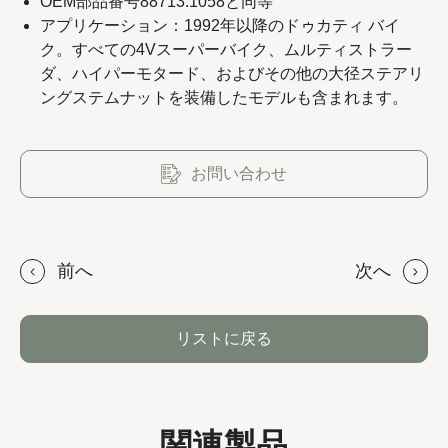
OEM部品番号88713.1058と同等
アプリケーション：1992年以降のドゥカティ バイ
ク。すべての4Vスーパーバイク、ムルティストラー
ダ、ハイパーモタード、およびその他の大径ステアリ
Copyright 2023 APO TOOL INTERNATIONAL LTD. All
ングステムナットを装備したモデルも含まれます。
rights reserved.
お問い合わせ
前へ
次へ
リストに戻る
関連製品