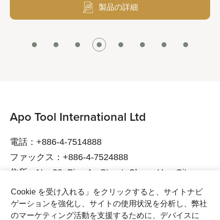
製品の詳細
Apo Tool International Ltd
電話：+886-4-7514888
ファックス：+886-4-7524888
住所：No. 38, Ping An Street, Chang Hua City,
Chang Hua County, 500015 Taiwan
Cookie を受け入れる」をクリックすると、サイトナビ
電子メール：service@bikeservice.com.tw
ゲーションを強化し、サイトの使用状況を分析し、弊社
のマーケティング活動を支援するために、デバイスに