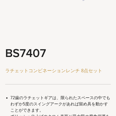
ステアリングとサスペンションツール
ブレーキシステムツール
ホイールとチェーンツール
一般サービスツール
ツールコンボ
BS7407
会社概要
代理店
ラチェットコンビネーションレンチ 8点セット
最新ニュース
お問い合わせ
72歯のラチェットギアは、限られたスペースの中でも
わずか5度のスイングアークがあれば留め具を動かす
ことができます。