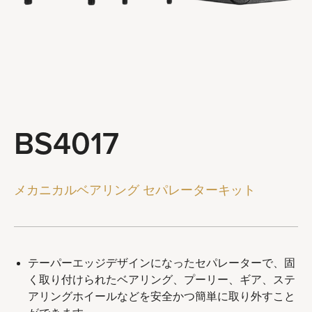
ステアリングとサスペンションツール
ブレーキシステムツール
ホイールとチェーンツール
一般サービスツール
ツールコンボ
BS4017
会社概要
代理店
メカニカルベアリング セパレーターキット
最新ニュース
お問い合わせ
テーパーエッジデザインになったセパレーターで、固
く取り付けられたベアリング、プーリー、ギア、ステ
アリングホイールなどを安全かつ簡単に取り外すこと