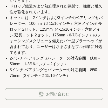
ができます。
ドロップ鍛造および熱処理された鋼製で、強度と耐久
性が強化されています。
キットには、2インチおよび3インチのベアリングセパ
Copyright 2023 APO TOOL INTERNATIONAL LTD. All
レーター、100mm（3-15/16インチ）六角メイン/延長
ロッド 2セット、125mm（4-15/16インチ）六角メイ
rights reserved.
ン/延長ロッド 2セット、175mm（6-7/8インチ）のフ
ォーシングスクリューを備えたバー型プラーヘッドが
含まれており、ユーザーはさまざまなプル作業に対処
できます。
2インチ ベアリングセパレーターの対応範囲：Ø30～
50mm（1-3/16インチ～2インチ）
3インチ ベアリングセパレーターの対応範囲：Ø50～
75mm（2インチ～2-15/16インチ）
お問い合わせ