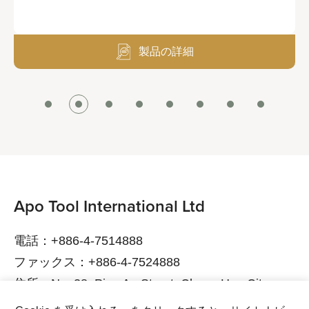
製品の詳細
Apo Tool International Ltd
電話：+886-4-7514888
ファックス：+886-4-7524888
住所：No. 38, Ping An Street, Chang Hua City,
Chang Hua County, 500015 Taiwan