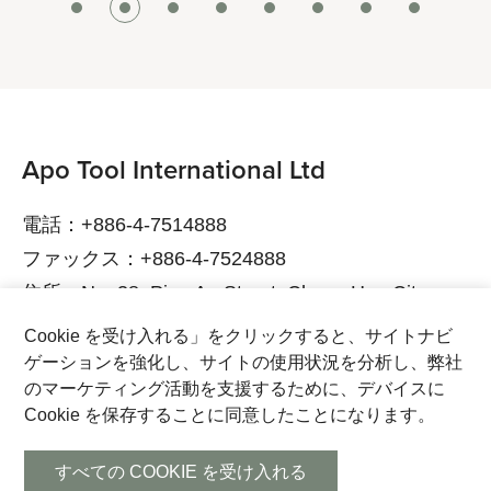
Apo Tool International Ltd
電話：+886-4-7514888
ファックス：+886-4-7524888
住所：No. 38, Ping An Street, Chang Hua City,
Chang Hua County, 500015 Taiwan
Cookie を受け入れる」をクリックすると、サイトナビ
電子メール：service@bikeservice.com.tw
ゲーションを強化し、サイトの使用状況を分析し、弊社
のマーケティング活動を支援するために、デバイスに
Cookie を保存することに同意したことになります。
Copyright 2023 APO TOOL INTERNATIONAL LTD. All
rights reserved.
すべての COOKIE を受け入れる