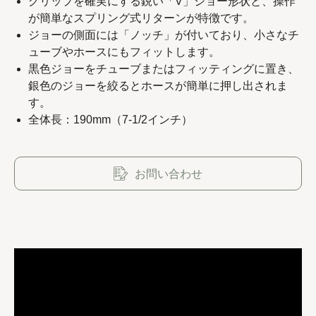
グリップを確実にする鋭い「V」ジョー形状と、操作
が簡単なスプリング式リターンが特徴です。
ジョーの側面には「ノッチ」が付いており、小さなチ
ューブやホースにもフィットします。
Copyright 2023 APO TOOL INTERNATIONAL LTD. All
黒色ジョーをチューブまたはフィッティングに置き、
銀色のジョーを絞るとホースが簡単に押し出されま
rights reserved.
す。
全体長：190mm（7-1/2インチ）
お問い合わせ