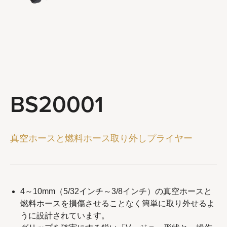
ステアリングとサスペンションツール
ブレーキシステムツール
ホイールとチェーンツール
一般サービスツール
ツールコンボ
BS20001
会社概要
代理店
真空ホースと燃料ホース取り外しプライヤー
最新ニュース
お問い合わせ
4～10mm（5/32インチ～3/8インチ）の真空ホースと
燃料ホースを損傷させることなく簡単に取り外せるよ
うに設計されています。